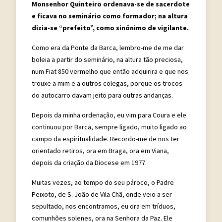
Monsenhor Quinteiro ordenava-se de sacerdote
e ficava no seminário como formador; na altura
dizia-se “prefeito”, como sinónimo de vigilante.
Como era da Ponte da Barca, lembro-me de me dar
boleia a partir do seminário, na altura tão preciosa,
num Fiat 850 vermelho que então adquirira e que nos
trouxe a mim e a outros colegas, porque os trocos
do autocarro davam jeito para outras andanças.
Depois da minha ordenação, eu vim para Coura e ele
continuou por Barca, sempre ligado, muito ligado ao
campo da espiritualidade. Recordo-me de nos ter
orientado retiros, ora em Braga, ora em Viana,
depois da criação da Diocese em 1977.
Muitas vezes, ao tempo do seu pároco, o Padre
Peixoto, de S. João de Vila Chã, onde veio a ser
sepultado, nos encontramos, eu ora em tríduos,
comunhões solenes, ora na Senhora da Paz. Ele