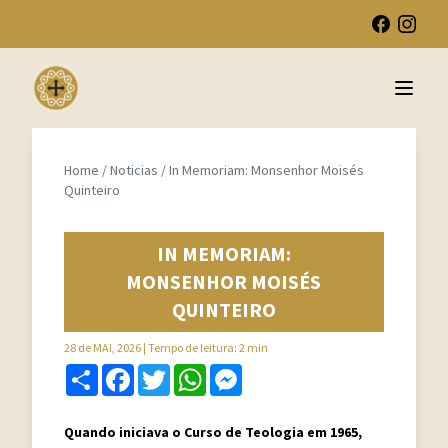
Open 
Home
/
Noticias
/
In Memoriam: Monsenhor Moisés
Quinteiro
IN MEMORIAM:
MONSENHOR MOISÉS
QUINTEIRO
28 de MAI, 2026
| Tempo de leitura: 2 min
Share
Facebook
Twitter
WhatsApp
Messenger
Quando iniciava o Curso de Teologia em 1965,