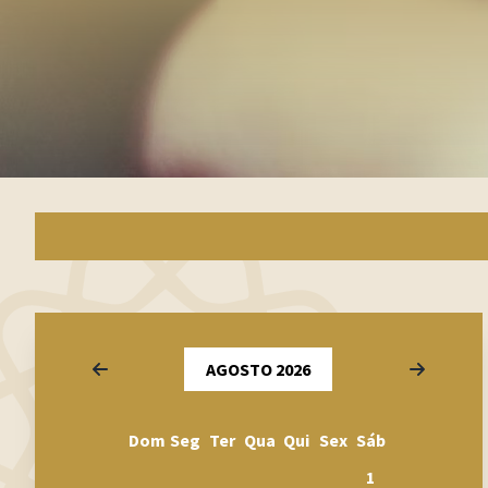
Anterior
Seguinte
AGOSTO 2026
Dom
Seg
Ter
Qua
Qui
Sex
Sáb
1