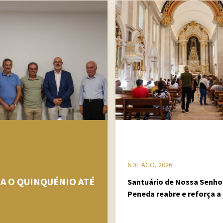
6 DE AGO, 2026
A O QUINQUÉNIO ATÉ
Santuário de Nossa Senho
Peneda reabre e reforça a
missão espiritual e patrim