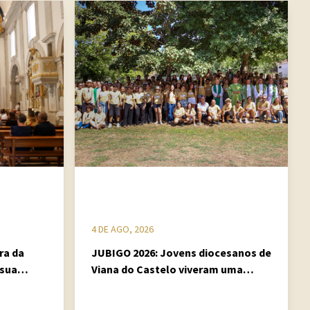
4 DE AGO, 2026
ra da
JUBIGO 2026: Jovens diocesanos de
 sua
Viana do Castelo viveram uma
onial
semana de fé, partilha e missão