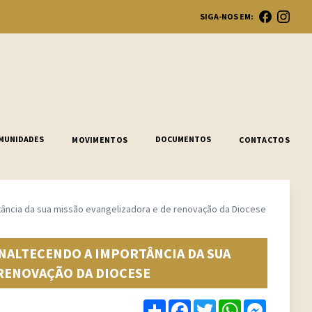
SIGA-NOS EM:
Ope
MUNIDADES
DOCUMENTOS
MOVIMENTOS
CONTACTOS
tância da sua missão evangelizadora e de renovação da Diocese
NALTECENDO A IMPORTÂNCIA DA SUA
 RENOVAÇÃO DA DIOCESE
Share
Facebook
Twitter
WhatsApp
Messenge