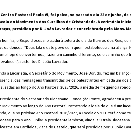
 Centro Pastoral Paulo VI, foi palco, no passado dia 22 de junho, d
scola do Movimento dos Cursilhos de Cristandade. A cerimónia inici
raças, presidida por D. João Lavrador e concelebrada pelo Mons. Man
a homilia, o Bispo diocesano aludiu à leitura do dia do II Livros dos Reis, 
utros deuses. “Deus fala e este povo com quem estabeleceu uma aliança
omo hoje é converter-nos, fazer um caminho diferente, se o caminho que tr
revalecer.”, sustentou D. João Lavrador.
inda a Eucaristia, o Secretário do Movimento, José Borlido, fez um balanç
ssencial das mensagens transmitidas pelos palestrantes em cada um dos 
ealizadas ao longo do Ano Pastoral 2025/2026, a média de frequência rondou
 Presidente do Secretariado Diocesano, Conceição Ponte, agradeceu a pres
o Movimento ao longo do Ano Pastoral, retratando a ideia de que é um inc
inda, que no próximo Ano Pastoral 2026/2027, a Escola do MCC terá como 
iocese para o Ano Jubilar. A presidente lembrou, ainda, a Ultreia Diocesana 
ilvestre em Cardielos, Viana do Castelo, que será presidida por D. João Lav