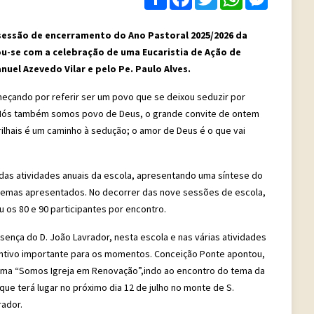
a sessão de encerramento do Ano Pastoral 2025/2026 da
ou-se com a celebração de uma Eucaristia de Ação de
uel Azevedo Vilar e pelo Pe. Paulo Alves.
começando por referir ser um povo que se deixou seduzir por
. Nós também somos povo de Deus, o grande convite de ontem
ilhais é um caminho à sedução; o amor de Deus é o que vai
o das atividades anuais da escola, apresentando uma síntese do
temas apresentados. No decorrer das nove sessões de escola,
 os 80 e 90 participantes por encontro.
ença do D. João Lavrador, nesta escola e nas várias atividades
entivo importante para os momentos. Conceição Ponte apontou,
tema “Somos Igreja em Renovação”,
indo ao encontro do tema da
que terá lugar no próximo dia 12 de julho no monte de S.
rador.