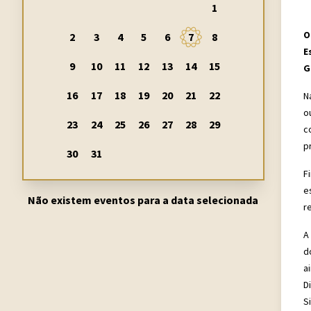
1
O
2
3
4
5
6
7
8
E
9
10
11
12
13
14
15
G
16
17
18
19
20
21
22
N
o
23
24
25
26
27
28
29
c
p
30
31
F
e
Não existem eventos para a data selecionada
r
A
d
a
D
S