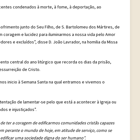
ocentes condenados à morte, à fome, à deportação, ao
rimento junto do Seu Filho, de S. Bartolomeu dos Mártires, de
com coragem e lucidez para iluminarmos a nossa vida pelo Amor
dores e excluídos”, disse D. João Lavrador, na homilia da Missa
nto central do ano litúrgico que recorda os dias da prisão,
ssurreição de Cristo.
mos inicio à Semana Santa na qual entramos e vivemos o
tentação de lamentar-se pelo que está a acontecer à Igreja ou
os e injustiçados”.
de ter a coragem de edificarmos comunidades cristãs capazes
rem perante o mundo de hoje, em atitude de serviço, como se
 edificar uma sociedade digna do ser humano”.