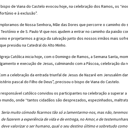
 bispo de Viana do Castelo evocou hoje, na celebração dos Ramos, os “in
fortúnio e à exclusão”.
Imploramos de Nossa Senhora, Mãe das Dores que percorre o caminho do sof
. Teotónio e de S. Paulo VI que nos ajudem a entrar no caminho da paixão 
ivino e projetarmos a graça da salvação junto dos nossos irmãos mais sofre
 que presidiu na Catedral do Alto Minho.
 Igreja Católica inicia hoje, com o Domingo de Ramos, a Semana Santa, mome
ulgamento e execução de Jesus, culminando com a Páscoa, celebração da re
Com a celebração da entrada triunfal de Jesus de Nazaré em Jerusalém da
istério pascal do Filho de Deus”, precisou o bispo de Viana do Castelo.
 responsável católico convidou os participantes na celebração a superar a 
o mundo, onde “tantos cidadãos são desprezados, espezinhados, maltratad
Seria muito cómodo ficarmos tão só a lamentarmo-nos, mas não, teremos 
de fazerem a experiência de vida e de entrega, no Amor, e de testemunha
deve valorizar o ser humano, qual o seu destino último e sobretudo como